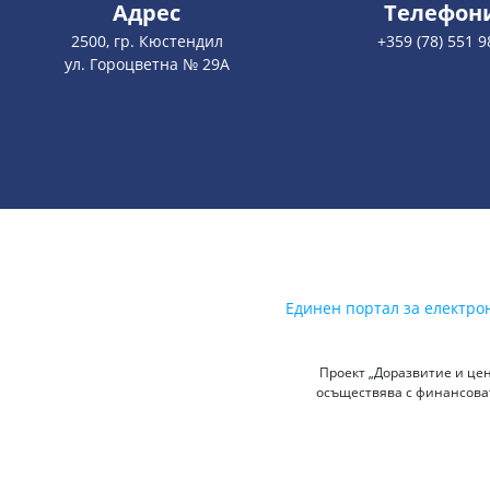
Адрес
Телефон
2500, гр. Кюстендил
+359 (78) 551 9
ул. Гороцветна № 29А
Единен портал за електро
Проект „Доразвитие и цен
осъществява с финансоват