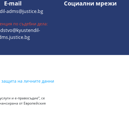
E-mail
Социални мрежи
dil-adms@justice.bg
енция по съдебни дела:
dstvo@kyustendil-
dms.justice.bg
а защита на личните данни
слуги и е-правосъдие“, се
инансирана от Европейския