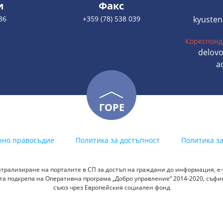
и
Факс
86
+359 (78) 538 039
kyusten
Кореспонд
delovo
a
ГОРЕ
нно правосъдие
Политика за достъпност
Политика з
трализиране на порталите в СП за достъп на граждани до информация, е-у
а подкрепа на Оперативна програма „Добро управление“ 2014-2020, съф
съюз чрез Европейския социален фонд