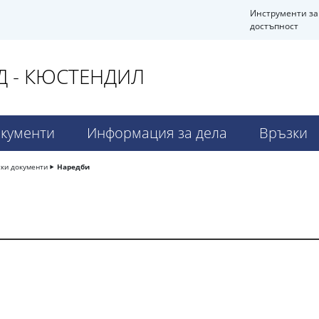
Инструменти за
достъпност
Д - КЮСТЕНДИЛ
кументи
Информация за дела
Връзки
ски документи
Наредби