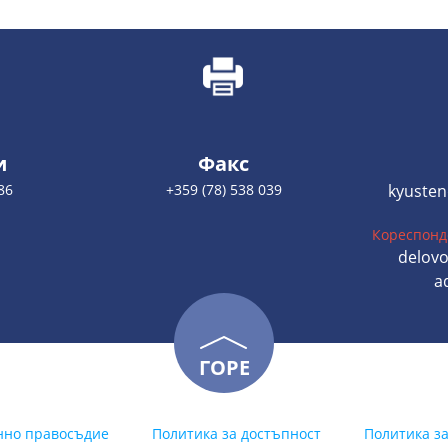
и
Факс
86
+359 (78) 538 039
kyusten
Кореспонд
delovo
a
ГОРЕ
нно правосъдие
Политика за достъпност
Политика з