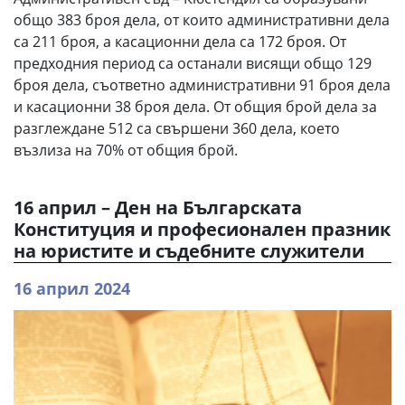
общо 383 броя дела, от които административни дела
са 211 броя, а касационни дела са 172 броя. От
предходния период са останали висящи общо 129
броя дела, съответно административни 91 броя дела
и касационни 38 броя дела. От общия брой дела за
разглеждане 512 са свършени 360 дела, което
възлиза на 70% от общия брой.
16 април – Ден на Българската
Конституция и професионален празник
на юристите и съдебните служители
16 април 2024