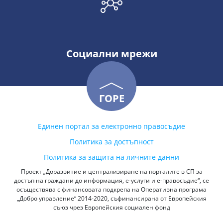
Социални мрежи
ГОРЕ
Единен портал за електронно правосъдие
Политика за достъпност
Политика за защита на личните данни
Проект „Доразвитие и централизиране на порталите в СП за
достъп на граждани до информация, е-услуги и е-правосъдие“, се
осъществява с финансовата подкрепа на Оперативна програма
„Добро управление“ 2014-2020, съфинансирана от Европейския
съюз чрез Европейския социален фонд