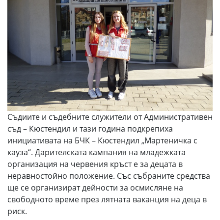
Съдиите и съдебните служители от Административен
съд – Кюстендил и тази година подкрепиха
инициативата на БЧК – Кюстендил „Мартеничка с
кауза“. Дарителската кампания на младежката
организация на червения кръст е за децата в
неравностойно положение. Със събраните средства
ще се организират дейности за осмисляне на
свободното време през лятната ваканция на деца в
риск.