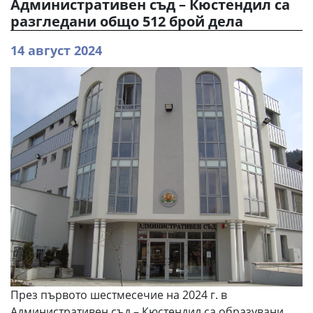
Административен съд – Кюстендил са
разгледани общо 512 брой дела
14 август 2024
През първото шестмесечие на 2024 г. в
Административен съд – Кюстендил са образувани