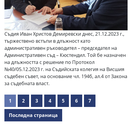
Съдия Иван Христов Демиревски днес, 21.12.2023 г.,
тържествено встъпи в длъжност като
административен ръководител – председател на
Административен съд – Кюстендил. Той бе назначен
на длъжността с решение по Протокол
№40/05.12.2023 г. на Съдийската колегия на Висшия
съдебен съвет, на основание чл. 194б, ал.4 от Закона
за съдебната власт.
1
2
3
4
5
6
7
Последна страница