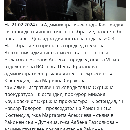
На 21.02.2024 г. в Административен съд – Кюстендил
се проведе годишно отчетно събрание, на което бе
представен Доклад за дейността на съда за 2023 г.
На събранието присъства председателят на
Върховния административен съд – г-н Георги
Чолаков, г-жа Ваня Анчева – председател на VІІ-мо
отделение на ВАС, г-жа Пенка Братанова –
административен ръководител на Окръжен съд –
Кюстендил, г-жа Марияна Сиракова –
зам.административен ръководител на Окръжна
прокуратура – Кюстендил, прокурор Михаил
Крушовски от Окръжна прокуратура - Кюстендил, г-н
Чавдар Тодоров – председател на Районен съд –
Кюстендил, г-жа Маргарита Алексиева – съдия в
Районен съд – Дупница, г-жа Албена Разсолкова –
административен ръководител на Районна