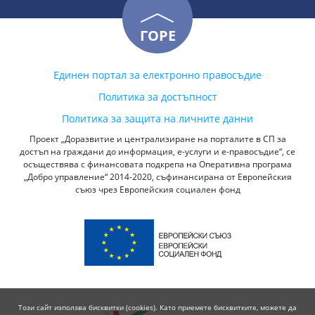
ГОРЕ
Единен портал за електронно правосъдие
Политика за достъпност
Политика за защита на личните данни
Проект „Доразвитие и централизиране на порталите в СП за
достъп на граждани до информация, е-услуги и е-правосъдие“, се
осъществява с финансовата подкрепа на Оперативна програма
„Добро управление“ 2014-2020, съфинансирана от Европейския
съюз чрез Европейския социален фонд
Този сайт използва бисквитки (cookies). Като приемете бисквитките, можете да