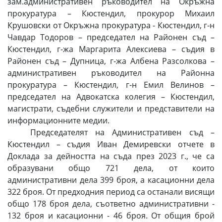
зам.административен ръководител на Окръжна
прокуратура – Кюстендил, прокурор Михаил
Крушовски от Окръжна прокуратура - Кюстендил, г-н
Чавдар Тодоров – председател на Районен съд –
Кюстендил, г-жа Маргарита Алексиева – съдия в
Районен съд – Дупница, г-жа Албена Разсолкова –
административен ръководител на Районна
прокуратура – Кюстендил, г-н Емил Велинов –
председател на Адвокатска колегия – Кюстендил,
магистрати, съдебни служители и представители на
информационните медии.
Председателят на Административен съд –
Кюстендил – съдия Иван Демиревски отчете в
Доклада за дейността на съда през 2023 г., че са
образувани общо 721 дела, от които
административни дела 399 броя, а касационни дела
322 броя. От предходния период са останали висящи
общо 178 броя дела, съответно административни -
132 броя и касационни - 46 броя. От общия брой