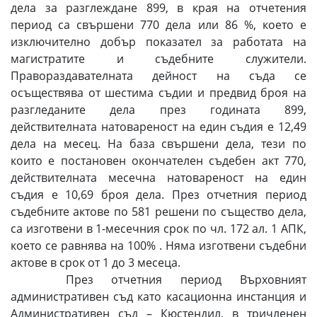
дела за разглеждане 899, в края на отчетения
период са свършени 770 дела или 86 %, което е
изключително добър показател за работата на
магистратите и съдебните служители.
Правораздавателната дейност на съда се
осъществява от шестима съдии и предвид броя на
разгледаните дела през годината 899,
действителната натовареност на един съдия е 12,49
дела на месец. На база свършени дела, тези по
които е постановен окончателен съдебен акт 770,
действителната месечна натовареност на един
съдия е 10,69 броя дела. През отчетния период
съдебните актове по 581 решени по същество дела,
са изготвени в 1-месечния срок по чл. 172 ал. 1 АПК,
което се равнява на 100% . Няма изготвени съдебни
актове в срок от 1 до 3 месеца.
През отчетния период Върховният
административен съд като касационна инстанция и
Административен съд – Кюстендил, в тричленен