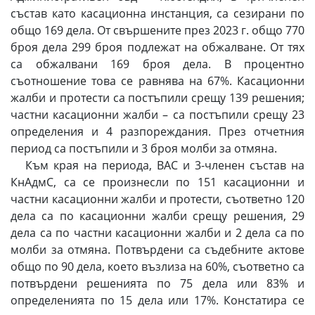
състав като касационна инстанция, са сезирани по
общо 169 дела. От свършените през 2023 г. общо 770
броя дела 299 броя подлежат на обжалване. От тях
са обжалвани 169 броя дела. В процентно
съотношение това се равнява на 67%. Касационни
жалби и протести са постъпили срещу 139 решения;
частни касационни жалби – са постъпили срещу 23
определения и 4 разпореждания. През отчетния
период са постъпили и 3 броя молби за отмяна.
Към края на периода, ВАС и 3-членен състав на
КнАдмС, са се произнесли по 151 касационни и
частни касационни жалби и протести, съответно 120
дела са по касационни жалби срещу решения, 29
дела са по частни касационни жалби и 2 дела са по
молби за отмяна. Потвърдени са съдебните актове
общо по 90 дела, което възлиза на 60%, съответно са
потвърдени решенията по 75 дела или 83% и
определенията по 15 дела или 17%. Констатира се