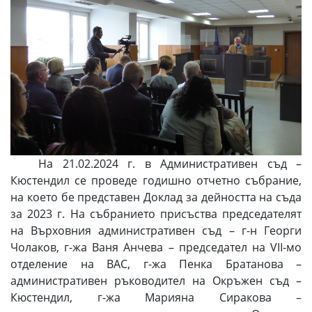
На 21.02.2024 г. в Административен съд –
Кюстендил се проведе годишно отчетно събрание,
на което бе представен Доклад за дейността на съда
за 2023 г. На събранието присъства председателят
на Върховния административен съд – г-н Георги
Чолаков, г-жа Ваня Анчева – председател на VІІ-мо
отделение на ВАС, г-жа Пенка Братанова –
административен ръководител на Окръжен съд –
Кюстендил, г-жа Марияна Сиракова –