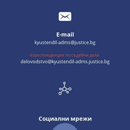
E-mail
kyustendil-adms@justice.bg
Кореспонденция по съдебни дела:
delovodstvo@kyustendil-adms.justice.bg
Социални мрежи