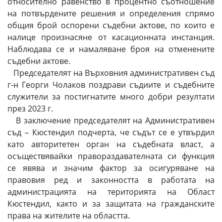
относително равенство в процентно съотношение
на потвърдените решения и определения спрямо
общия брой оспорени съдебни актове, по които е
налице произнасяне от касационната инстанция.
Наблюдава се и намаляване броя на отменените
съдебни актове.
Председателят на Върховния административен съд
г-н Георги Чолаков поздрави съдиите и съдебните
служители за постигнатите много добри резултати
през 2023 г.
В заключение председателят на Административен
съд – Кюстендил подчерта, че съдът се е утвърдил
като авторитетен орган на съдебната власт, а
осъществявайки правораздавателната си функция
се явява и значим фактор за осигуряване на
правовия ред и законността в работата на
администрацията на територията на Област
Кюстендил, както и за защитата на гражданските
права на жителите на областта.