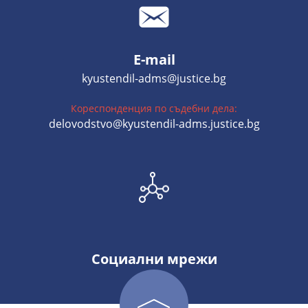
E-mail
kyustendil-adms@justice.bg
Кореспонденция по съдебни дела:
delovodstvo@kyustendil-adms.justice.bg
Социални мрежи