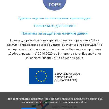
ГОРЕ
Единен портал за електронно правосъдие
Политика за достъпност
Политика за защита на личните данни
Проект „Доразвитие и централизиране на порталите в СП за
достъп на граждани до информация, е-услуги и е-правосъдие“, се
осъществява с финансовата подкрепа на Оперативна програма
„Добро управление“ 2014-2020, съфинансирана от Европейския
съюз чрез Европейския социален фонд
Този сайт използва бисквитки (cookies). Като приемете бисквитките, можете да
се възползвате от оптималното поведение на сайта.